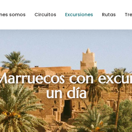
nes somos
Circuitos
Excursiones
Rutas
Tr
arruecos con excur
un día