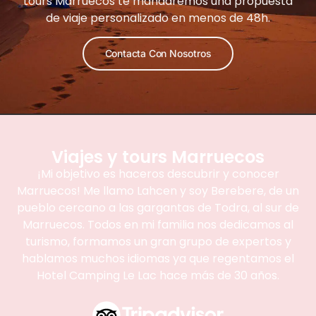
tours Marruecos te mandaremos una propuesta
de viaje personalizado en menos de 48h.
Contacta Con Nosotros
Viajes y tours Marruecos
¡Mi objetivo es haceros descubrir y conocer
Marruecos! Me llamo Lahcen y soy Berebere, de un
pueblo cercano a las gargantas de Todra, al sur de
Marruecos. Todos en mi familia nos dedicamos al
turismo, formamos un gran grupo de expertos y
hablamos muchos idiomas ya que regentamos el
Hotel Camping Le Lac hace más de 30 años.