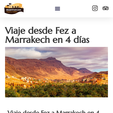
contenido
Quiénes somos
Viaje desde Fez a
Marrakech en 4 días
Viaje desde Fez a Marrakech en 4