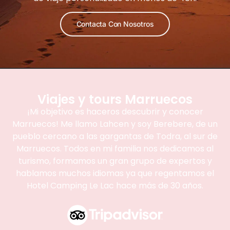
Contacta Con Nosotros
Viajes y tours Marruecos
¡Mi objetivo es haceros descubrir y conocer
Marruecos! Me llamo Lahcen y soy Berebere, de un
pueblo cercano a las gargantas de Todra, al sur de
Marruecos. Todos en mi familia nos dedicamos al
turismo, formamos un gran grupo de expertos y
hablamos muchos idiomas ya que regentamos el
Hotel Camping Le Lac hace más de 30 años.